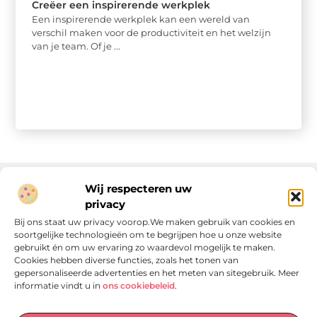
Creëer een inspirerende werkplek
Een inspirerende werkplek kan een wereld van
verschil maken voor de productiviteit en het welzijn
van je team. Of je ...
Wij respecteren uw
privacy
Onze informatie
Bij ons staat uw privacy voorop.We maken gebruik van cookies en
soortgelijke technologieën om te begrijpen hoe u onze website
Linkjes kopen: wat is het, wat kun je verwachten, en moet je het doen?
Verdien geld met je website: van passie naar passieve inkomsten
gebruikt én om uw ervaring zo waardevol mogelijk te maken.
Cookies hebben diverse functies, zoals het tonen van
gepersonaliseerde advertenties en het meten van sitegebruik. Meer
informatie vindt u in
ons cookiebeleid
.