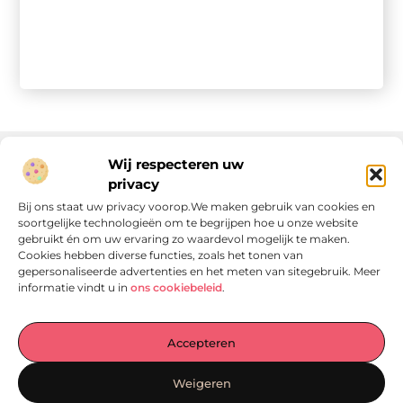
Wij respecteren uw
privacy
Onze informatie
Bij ons staat uw privacy voorop.We maken gebruik van cookies en
soortgelijke technologieën om te begrijpen hoe u onze website
Linkjes kopen: wat is het, wat kun je verwachten, en moet je het doen?
Verdien geld met je website: van passie naar passieve inkomsten
gebruikt én om uw ervaring zo waardevol mogelijk te maken.
Cookies hebben diverse functies, zoals het tonen van
gepersonaliseerde advertenties en het meten van sitegebruik. Meer
informatie vindt u in
ons cookiebeleid
.
Laat je verrassen door verhalen die je aan het denken
Accepteren
zetten
, praktische tips waar je écht iets aan hebt en artikelen
vol waardevolle informatie. Start jouw ontdekkingstocht
Weigeren
vandaag op
Locomo.nl
!