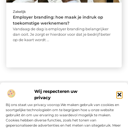
Zakelijk
Employer branding: hoe maak je indruk op
toekomstige werknemers?
Vandaag de dag is employer branding belangrijker
dan ooit. Je zorgt er hierdoor voor dat je bedrijf beter
op de kaart wordt ...
Wij respecteren uw
privacy
Onze informatie
Bij ons staat uw privacy voorop.We maken gebruik van cookies en
soortgelijke technologieën om te begrijpen hoe u onze website
Linkjes kopen: wat is het, wat kun je verwachten, en moet je het doen?
Verdien geld met je website: van passie naar passieve inkomsten
gebruikt én om uw ervaring zo waardevol mogelijk te maken.
Cookies hebben diverse functies, zoals het tonen van
gepersonaliseerde advertenties en het meten van sitegebruik. Meer