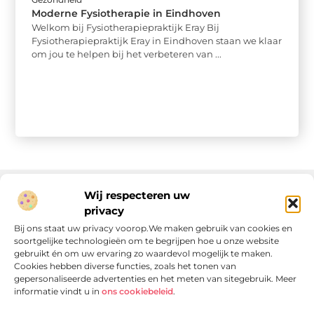
Moderne Fysiotherapie in Eindhoven
Welkom bij Fysiotherapiepraktijk Eray Bij
Fysiotherapiepraktijk Eray in Eindhoven staan we klaar
om jou te helpen bij het verbeteren van ...
Wij respecteren uw
privacy
Onze informatie
Bij ons staat uw privacy voorop.We maken gebruik van cookies en
soortgelijke technologieën om te begrijpen hoe u onze website
Linkjes kopen: wat is het, wat kun je verwachten, en moet je het doen?
Verdien geld met je website: van passie naar passieve inkomsten
gebruikt én om uw ervaring zo waardevol mogelijk te maken.
Cookies hebben diverse functies, zoals het tonen van
gepersonaliseerde advertenties en het meten van sitegebruik. Meer
informatie vindt u in
ons cookiebeleid
.