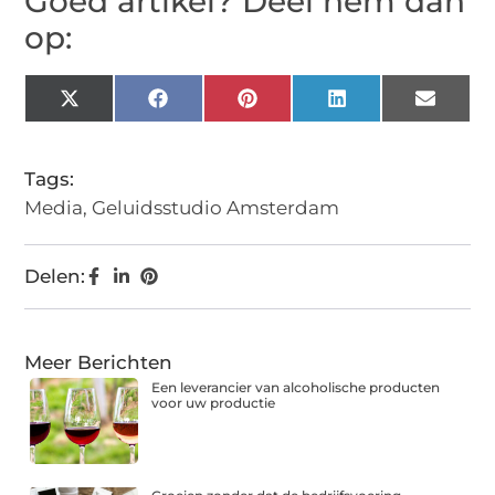
Goed artikel? Deel hem dan
op:
X
Facebook
Pinterest
LinkedIn
Email
(Twitter)
Tags:
Media
,
Geluidsstudio Amsterdam
Delen:
Meer Berichten
Een leverancier van alcoholische producten
voor uw productie