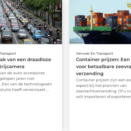
Transport
Vervoer En Transport
ak van een draadloze
Container prijzen: Een
trijcamera
voor betaalbare zeevr
van de auto-accessoires
verzending
fgelopen jaren niet
Container prijzen zijn een es
n. Een van de technologieën
aspect bij het plannen van
olutie heeft veroorzaakt ...
zeevrachtverzending. Of u 
wilt importeren of exporteren,