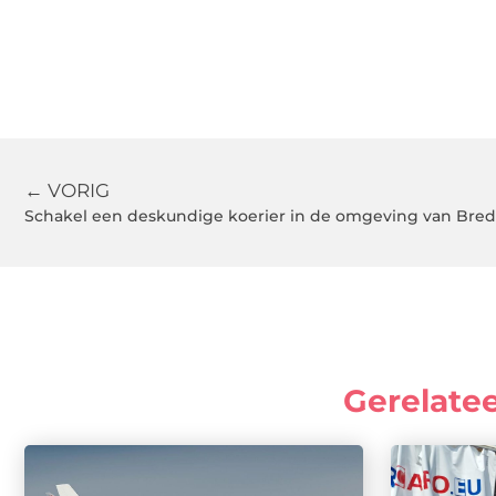
← VORIG
Gerelate