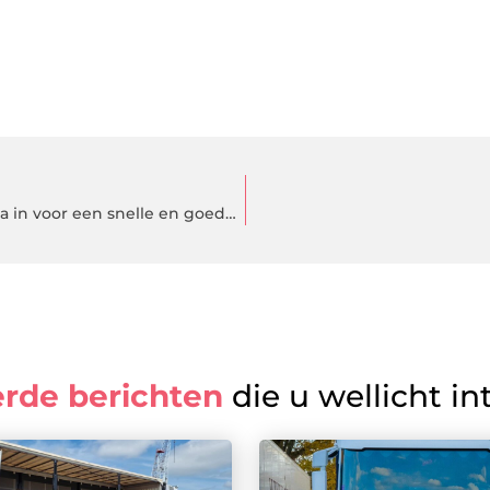
Schakel een deskundige koerier in de omgeving van Breda in voor een snelle en goede levering
erde berichten
die u wellicht in