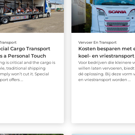
Transport
Vervoer En Transport
ial Cargo Transport
Kosten besparen met e
 a Personal Touch
koel- en vriestransport
 is critical and the cargo is
Voor bedrijven die kleinere 
le, traditional shipping
willen laten vervoeren, bied
imply won’t cut it. Special
dé oplossing. Bij deze vorm 
ort offers ...
en vriestransport worden ...