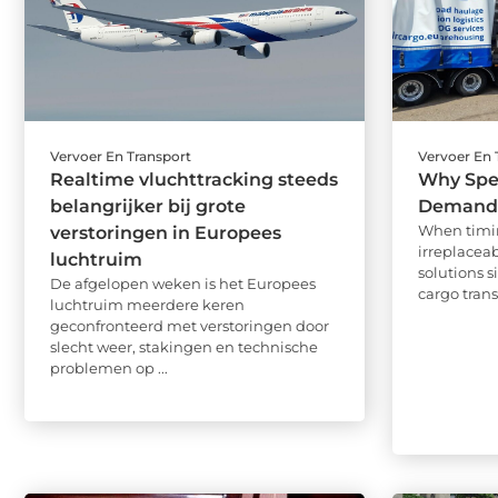
Vervoer En Transport
Vervoer En 
Realtime vluchttracking steeds
Why Spec
belangrijker bij grote
Demands
When timing
verstoringen in Europees
irreplaceab
luchtruim
solutions s
De afgelopen weken is het Europees
cargo transp
luchtruim meerdere keren
geconfronteerd met verstoringen door
slecht weer, stakingen en technische
problemen op ...