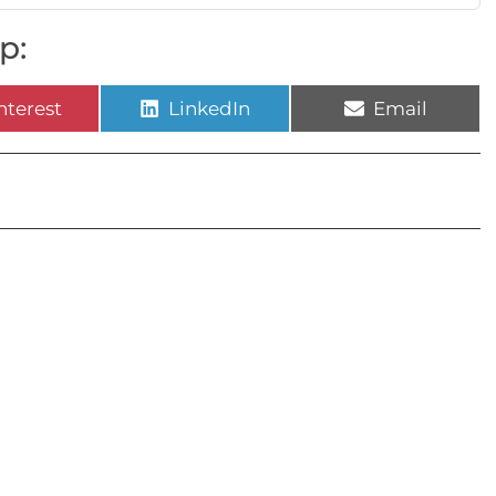
p:
nterest
LinkedIn
Email