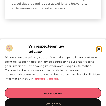
juweel dat cruciaal is voor zowel lokale bewoners,
ondernemers als mode-liefhebbers ...
Wij respecteren uw
privacy
Onze informatie
Bij ons staat uw privacy voorop.We maken gebruik van cookies en
soortgelijke technologieën om te begrijpen hoe u onze website
Linkjes kopen: wat is het, wat kun je verwachten, en moet je het doen?
Verdien geld met je website: van passie naar passieve inkomsten
gebruikt én om uw ervaring zo waardevol mogelijk te maken.
Cookies hebben diverse functies, zoals het tonen van
gepersonaliseerde advertenties en het meten van sitegebruik. Meer
informatie vindt u in
ons cookiebeleid
.
Laat je verrassen door verhalen die je aan het denken
Accepteren
zetten
, praktische tips waar je écht iets aan hebt en artikelen
vol waardevolle informatie. Start jouw ontdekkingstocht
Weigeren
vandaag op
Locomo.nl
!