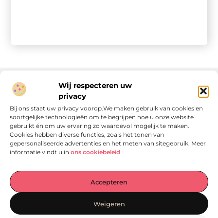
Wij respecteren uw
privacy
Onze informatie
Bij ons staat uw privacy voorop.We maken gebruik van cookies en
soortgelijke technologieën om te begrijpen hoe u onze website
Linkjes kopen: wat is het, wat kun je verwachten, en moet je het doen?
Verdien geld met je website: van passie naar passieve inkomsten
gebruikt én om uw ervaring zo waardevol mogelijk te maken.
Cookies hebben diverse functies, zoals het tonen van
gepersonaliseerde advertenties en het meten van sitegebruik. Meer
informatie vindt u in
ons cookiebeleid
.
Laat je verrassen door verhalen die je aan het denken
Accepteren
zetten
, praktische tips waar je écht iets aan hebt en artikelen
vol waardevolle informatie. Start jouw ontdekkingstocht
Weigeren
vandaag op
Locomo.nl
!