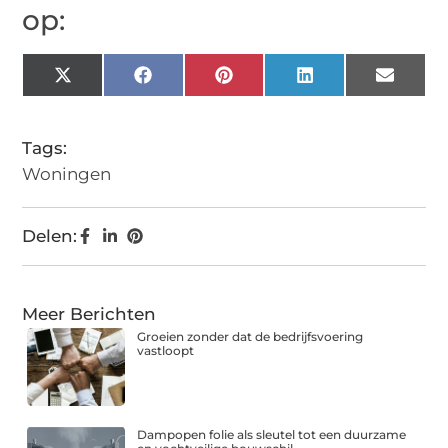
op:
X
Facebook
Pinterest
LinkedIn
Email
(Twitter)
Tags:
Woningen
Delen:
Meer Berichten
Groeien zonder dat de bedrijfsvoering
vastloopt
Dampopen folie als sleutel tot een duurzame