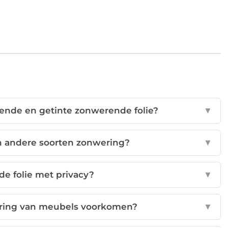
erende en getinte zonwerende folie?
▼
an andere soorten zonwering?
▼
e folie met privacy?
▼
uring van meubels voorkomen?
▼