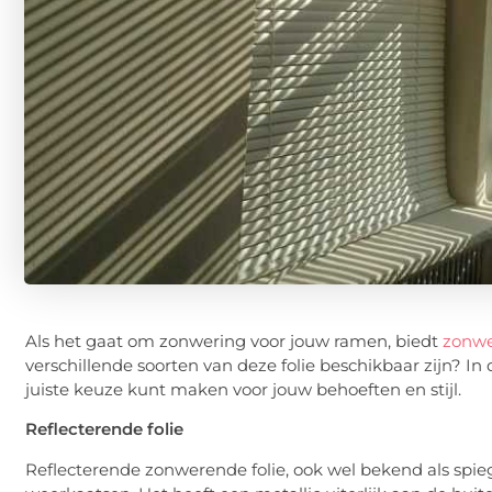
Als het gaat om zonwering voor jouw ramen, biedt
zonwe
verschillende soorten van deze folie beschikbaar zijn? In
juiste keuze kunt maken voor jouw behoeften en stijl.
Reflecterende folie
Reflecterende zonwerende folie, ook wel bekend als spie