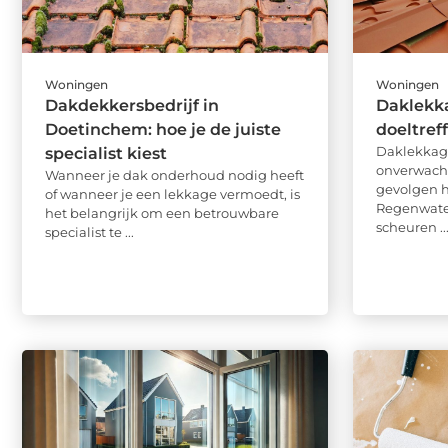
Woningen
Woningen
Dakdekkersbedrijf in
Daklekka
Doetinchem: hoe je de juiste
doeltre
Daklekkage
specialist kiest
onverwacht
Wanneer je dak onderhoud nodig heeft
gevolgen h
of wanneer je een lekkage vermoedt, is
Regenwater
het belangrijk om een betrouwbare
scheuren ..
specialist te ...