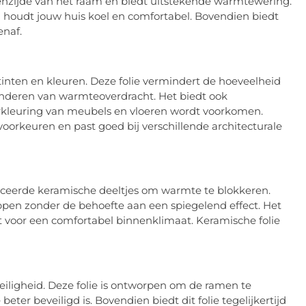
itenzijde van het raam en biedt uitstekende warmtewering.
en houdt jouw huis koel en comfortabel. Bovendien biedt
enaf.
 tinten en kleuren. Deze folie vermindert de hoeveelheid
minderen van warmteoverdracht. Het biedt ook
rkleuring van meubels en vloeren wordt voorkomen.
oorkeuren en past goed bij verschillende architecturale
ceerde keramische deeltjes om warmte te blokkeren.
pen zonder de behoefte aan een spiegelend effect. Het
t voor een comfortabel binnenklimaat. Keramische folie
eiligheid. Deze folie is ontworpen om de ramen te
ter beveiligd is. Bovendien biedt dit folie tegelijkertijd