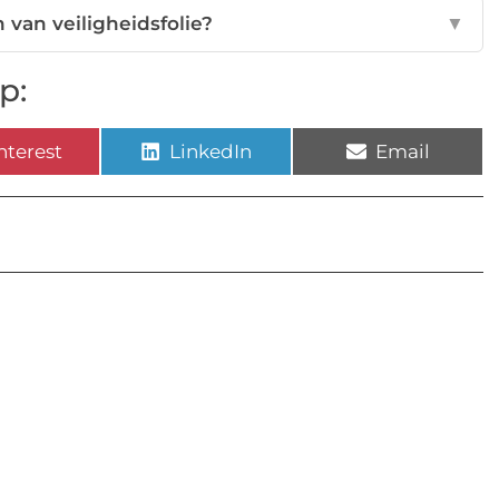
 van veiligheidsfolie?
▼
p:
nterest
LinkedIn
Email