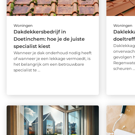
Woningen
Woningen
Dakdekkersbedrijf in
Daklekka
Doetinchem: hoe je de juiste
doeltre
Daklekkage
specialist kiest
onverwacht
Wanneer je dak onderhoud nodig heeft
gevolgen h
of wanneer je een lekkage vermoedt, is
Regenwater
het belangrijk om een betrouwbare
scheuren ..
specialist te ...