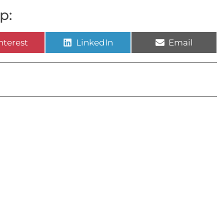
p:
nterest
LinkedIn
Email