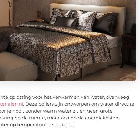
iënte oplossing voor het verwarmen van water, overweeg
erialen.nl
. Deze boilers zijn ontworpen om water direct te
or je nooit zonder warm water zit en geen grote
sparing op de ruimte, maar ook op de energiekosten,
water op temperatuur te houden.