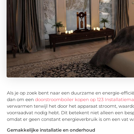
Als je op zoek bent naar een duurzame en energie-effic
dan om een
doorstroomboiler kopen op 123 Installatiemat
verwarmen terwijl het door het apparaat stroomt, waardo
voorraadvat nodig hebt. Dit betekent niet alleen een be
omdat er geen constant energieverbruik is om een vat 
Gemakkelijke installatie en onderhoud