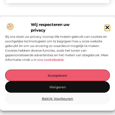
Wij respecteren uw
privacy
Onze informatie
Bij ons staat uw privacy voorop.We maken gebruik van cookies en
soortgelijke technologieën om te begrijpen hoe u onze website
Linkjes kopen: wat is het, wat kun je verwachten, en moet je het doen?
Verdien geld met je website: van passie naar passieve inkomsten
gebruikt én om uw ervaring zo waardevol mogelijk te maken.
Cookies hebben diverse functies, zoals het tonen van
gepersonaliseerde advertenties en het meten van sitegebruik. Meer
informatie vindt u in
ons cookiebeleid
.
Laat je verrassen door verhalen die je aan het denken
Accepteren
zetten
, praktische tips waar je écht iets aan hebt en artikelen
vol waardevolle informatie. Start jouw ontdekkingstocht
Weigeren
vandaag op
Locomo.nl
!
Bekijk Voorkeuren
@2025
www.locomo.nl
.All Right Reserved.