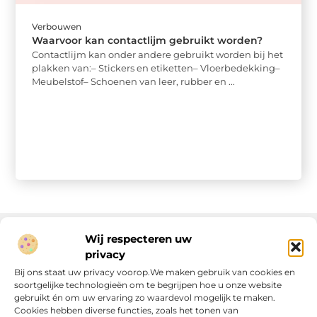
Verbouwen
Waarvoor kan contactlijm gebruikt worden?
Contactlijm kan onder andere gebruikt worden bij het
plakken van:– Stickers en etiketten– Vloerbedekking–
Meubelstof– Schoenen van leer, rubber en ...
Wij respecteren uw
privacy
Onze informatie
Bij ons staat uw privacy voorop.We maken gebruik van cookies en
soortgelijke technologieën om te begrijpen hoe u onze website
Linkjes kopen: wat is het, wat kun je verwachten, en moet je het doen?
Verdien geld met je website: van passie naar passieve inkomsten
gebruikt én om uw ervaring zo waardevol mogelijk te maken.
Cookies hebben diverse functies, zoals het tonen van