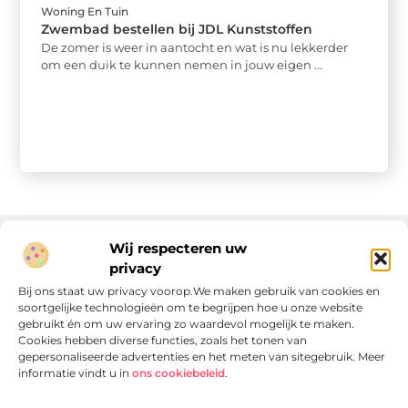
Woning En Tuin
Zwembad bestellen bij JDL Kunststoffen
De zomer is weer in aantocht en wat is nu lekkerder
om een duik te kunnen nemen in jouw eigen ...
Wij respecteren uw
privacy
Onze informatie
Bij ons staat uw privacy voorop.We maken gebruik van cookies en
soortgelijke technologieën om te begrijpen hoe u onze website
Linkjes kopen: wat is het, wat kun je verwachten, en moet je het doen?
Verdien geld met je website: van passie naar passieve inkomsten
gebruikt én om uw ervaring zo waardevol mogelijk te maken.
Cookies hebben diverse functies, zoals het tonen van
gepersonaliseerde advertenties en het meten van sitegebruik. Meer
informatie vindt u in
ons cookiebeleid
.