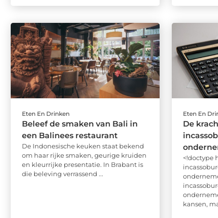
Eten En Drinken
Eten En Dr
Beleef de smaken van Bali in
De krach
een Balinees restaurant
incassob
De Indonesische keuken staat bekend
onderne
om haar rijke smaken, geurige kruiden
<!doctype
en kleurrijke presentatie. In Brabant is
incassobur
die beleving verrassend ...
ondernem
incassobur
onderneme
kansen, maa