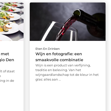
Eten En Drinken
e met
Wijn en fotografie: een
gio Den
smaakvolle combinatie
Wijn is een product van verfijning,
traditie en beleving. Van het
 of staat
wijngaardlandschap tot de kleur in het
n
glas: alles aan ...
ing in de