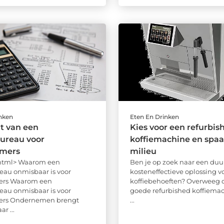
inken
Eten En Drinken
t van een
Kies voor een refurbis
ureau voor
koffiemachine en spaa
mers
milieu
 html> Waarom een
Ben je op zoek naar een du
eau onmisbaar is voor
kosteneffectieve oplossing vo
ers Waarom een
koffiebehoeften? Overweeg 
eau onmisbaar is voor
goede refurbished koffiemac
rs Ondernemen brengt
...
r ...