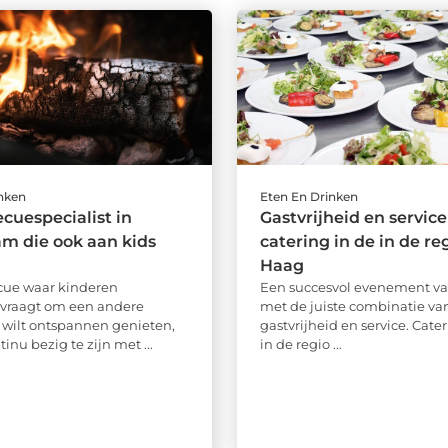
inken
Eten En Drinken
cuespecialist in
Gastvrijheid en servic
m die ook aan kids
catering in de in de re
Haag
cue waar kinderen
Een succesvol evenement valt
 vraagt om een andere
met de juiste combinatie va
j wilt ontspannen genieten,
gastvrijheid en service. Cater
inu bezig te zijn met ...
in de regio ...