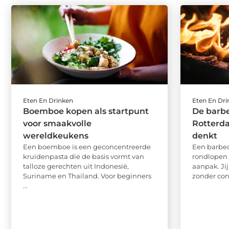
Eten En Drinken
Eten En Dr
Boemboe kopen als startpunt
De barbe
voor smaakvolle
Rotterda
wereldkeukens
denkt
Een boemboe is een geconcentreerde
Een barbe
kruidenpasta die de basis vormt van
rondlopen
talloze gerechten uit Indonesië,
aanpak. Ji
Suriname en Thailand. Voor beginners
zonder cont
...