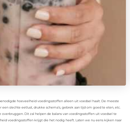
nodigde hoeveelheid voedingsstoffen alleen uit voedsel haalt. De meeste
een slechte eetlust, drukke schema’s, gebrek aan tijd om goed te eten, etc.
 overbruggen. Dit zal helpen de balans van voedingsstoffen uit voedsel te
id voedingsstoffen krijgt die het nodig heeft. Laten we nu eens kijken naar