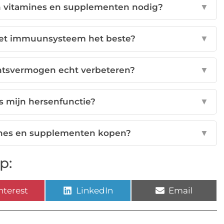
vitamines en supplementen nodig?
▼
het immuunsysteem het beste?
▼
htsvermogen echt verbeteren?
▼
s mijn hersenfunctie?
▼
mines en supplementen kopen?
▼
p:
nterest
LinkedIn
Email