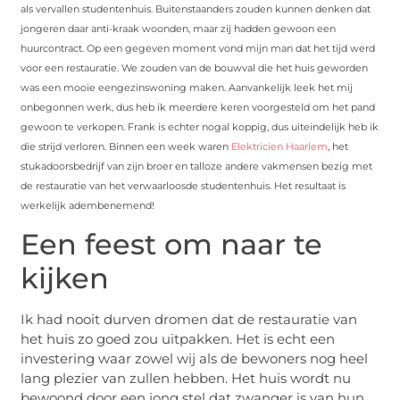
als vervallen studentenhuis. Buitenstaanders zouden kunnen denken dat
jongeren daar anti-kraak woonden, maar zij hadden gewoon een
huurcontract. Op een gegeven moment vond mijn man dat het tijd werd
voor een restauratie. We zouden van de bouwval die het huis geworden
was een mooie eengezinswoning maken. Aanvankelijk leek het mij
onbegonnen werk, dus heb ik meerdere keren voorgesteld om het pand
gewoon te verkopen. Frank is echter nogal koppig, dus uiteindelijk heb ik
die strijd verloren. Binnen een week waren
Elektricien Haarlem
, het
stukadoorsbedrijf van zijn broer en talloze andere vakmensen bezig met
de restauratie van het verwaarloosde studentenhuis. Het resultaat is
werkelijk adembenemend!
Een feest om naar te
kijken
Ik had nooit durven dromen dat de restauratie van
het huis zo goed zou uitpakken. Het is echt een
investering waar zowel wij als de bewoners nog heel
lang plezier van zullen hebben. Het huis wordt nu
bewoond door een jong stel dat zwanger is van hun