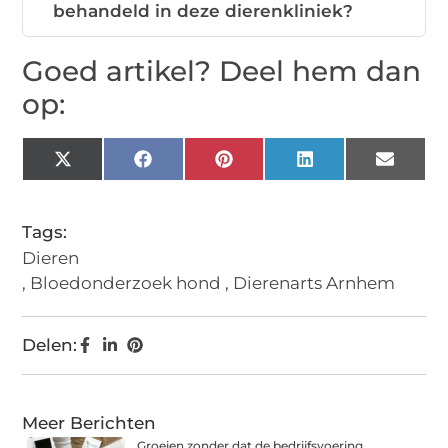
behandeld in deze dierenkliniek?
Goed artikel? Deel hem dan
op:
X
Facebook
Pinterest
LinkedIn
Email
(Twitter)
Tags:
Dieren
,
Bloedonderzoek hond
,
Dierenarts Arnhem
Delen:
Meer Berichten
Groeien zonder dat de bedrijfsvoering