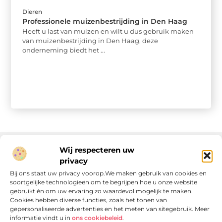
Dieren
Professionele muizenbestrijding in Den Haag
Heeft u last van muizen en wilt u dus gebruik maken
van muizenbestrijding in Den Haag, deze
onderneming biedt het ...
Wij respecteren uw
privacy
Onze informatie
Bij ons staat uw privacy voorop.We maken gebruik van cookies en
soortgelijke technologieën om te begrijpen hoe u onze website
Linkjes kopen: wat is het, wat kun je verwachten, en moet je het doen?
Verdien geld met je website: van passie naar passieve inkomsten
gebruikt én om uw ervaring zo waardevol mogelijk te maken.
Cookies hebben diverse functies, zoals het tonen van
gepersonaliseerde advertenties en het meten van sitegebruik. Meer
informatie vindt u in
ons cookiebeleid
.