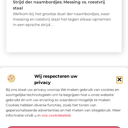
Strijd der naambordjes: Messing vs. roestvrij
staal
Welkom bij het grootse duel der naambordjes, waar
messing en roestvrij staal het tegen elkaar opnemen
in een epische strijd ...
Wij respecteren uw
privacy
Onze informatie
Bij ons staat uw privacy voorop.We maken gebruik van cookies en
soortgelijke technologieën om te begrijpen hoe u onze website
Linkjes kopen: wat is het, wat kun je verwachten, en moet je het doen?
Verdien geld met je website: van passie naar passieve inkomsten
gebruikt én om uw ervaring zo waardevol mogelijk te maken.
Cookies hebben diverse functies, zoals het tonen van
gepersonaliseerde advertenties en het meten van sitegebruik. Meer
informatie vindt u in
ons cookiebeleid
.