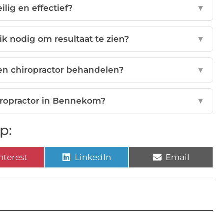
eilig en effectief?
▼
k nodig om resultaat te zien?
▼
n chiropractor behandelen?
▼
hiropractor in Bennekom?
▼
p:
nterest
LinkedIn
Email