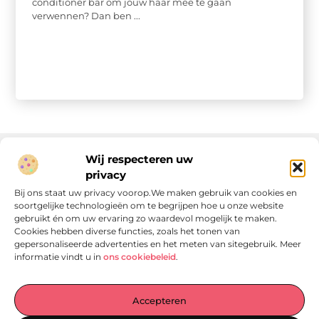
conditioner bar om jouw haar mee te gaan
verwennen? Dan ben ...
Wij respecteren uw
privacy
Onze informatie
Bij ons staat uw privacy voorop.We maken gebruik van cookies en
soortgelijke technologieën om te begrijpen hoe u onze website
Linkjes kopen: wat is het, wat kun je verwachten, en moet je het doen?
Verdien geld met je website: van passie naar passieve inkomsten
gebruikt én om uw ervaring zo waardevol mogelijk te maken.
Cookies hebben diverse functies, zoals het tonen van
gepersonaliseerde advertenties en het meten van sitegebruik. Meer
informatie vindt u in
ons cookiebeleid
.
Laat je verrassen door verhalen die je aan het denken
Accepteren
zetten
, praktische tips waar je écht iets aan hebt en artikelen