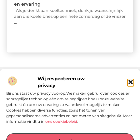
en ervaring
Als je denkt aan koeltechniek, denk je waarschijnlijk
aan die koele bries op een hete zomerdag of de vriezer
...
Wij respecteren uw
privacy
Onze informatie
Bij ons staat uw privacy voorop.We maken gebruik van cookies en
soortgelijke technologieën om te begrijpen hoe u onze website
Linkjes kopen: wat is het, wat kun je verwachten, en moet je het doen?
Verdien geld met je website: van passie naar passieve inkomsten
gebruikt én om uw ervaring zo waardevol mogelijk te maken.
Cookies hebben diverse functies, zoals het tonen van
gepersonaliseerde advertenties en het meten van sitegebruik. Meer
informatie vindt u in
ons cookiebeleid
.
Laat je verrassen door verhalen die je aan het denken