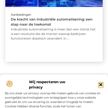
Aanbiedingen
De kracht van industriële automatisering: een
stap naar de toekomst
Industriële automatisering is meer dan een trend; het
is een revolutie die de manier waarop bedrijven
functioneren drastisch verandert. In ...
Wij respecteren uw
privacy
Onze informatie
Bij ons staat uw privacy voorop.We maken gebruik van cookies en
soortgelijke technologieën om te begrijpen hoe u onze website
Linkjes kopen: wat is het, wat kun je verwachten, en moet je het doen?
Verdien geld met je website: van passie naar passieve inkomsten
gebruikt én om uw ervaring zo waardevol mogelijk te maken.
Cookies hebben diverse functies, zoals het tonen van