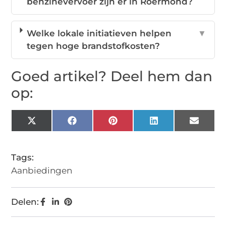
benzinevervoer zijn er in Roermond?
Welke lokale initiatieven helpen
▼
tegen hoge brandstofkosten?
Goed artikel? Deel hem dan
op:
X
Facebook
Pinterest
LinkedIn
Email
(Twitter)
Tags:
Aanbiedingen
Delen: