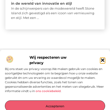
in de wereld van innovatie en stijl
In de schijnwerpers van de modewereld heeft Stone
Island zich gevestigd als een icoon van vernieuwing
en stijl. Met een ...
Wij respecteren uw
privacy
Onze informatie
Bij ons staat uw privacy voorop.We maken gebruik van cookies en
soortgelijke technologieën om te begrijpen hoe u onze website
Linkjes kopen: wat is het, wat kun je verwachten, en moet je het doen?
Verdien geld met je website: van passie naar passieve inkomsten
gebruikt én om uw ervaring zo waardevol mogelijk te maken.
Cookies hebben diverse functies, zoals het tonen van
gepersonaliseerde advertenties en het meten van sitegebruik. Meer
informatie vindt u in
ons cookiebeleid
.
Laat je verrassen door verhalen die je aan het denken
Accepteren
zetten
, praktische tips waar je écht iets aan hebt en artikelen