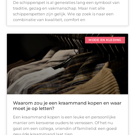
De schipperspet is al generaties lang een symbool van
traditie, gezag en vakmanschap. Maar niet alle
schipperspetten zijn gelijk. Wie op zoek is naar een
combinatie van kwaliteit, comfort en
MODE EN KLEDING
Waarom zou je een kraammand kopen en waar
moet je op letten?
Een kraammand kopen is een leuke en persoonlijke
manier om kersverse ouders te verrassen. Of het nu
gaat om een collega, vriendin of familielid: een goed
gevulde kraammand laat zien