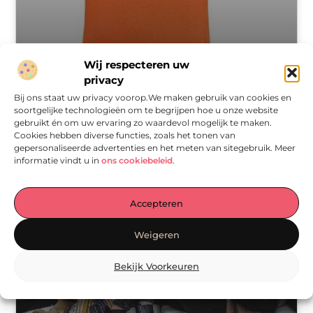
Wij respecteren uw
Tricorp polo's: kwaliteit en stijl voor iedere
privacy
gelegenheid
Bij ons staat uw privacy voorop.We maken gebruik van cookies en
Tricorp is een bekend Nederlands merk dat zich richt
soortgelijke technologieën om te begrijpen hoe u onze website
op werkkleding en bedrijfskleding. Het merk staat
gebruikt én om uw ervaring zo waardevol mogelijk te maken.
bekend om zijn hoogwaardige kwaliteit en
Cookies hebben diverse functies, zoals het tonen van
functionaliteit, en is geliefd bij professionals in diverse
gepersonaliseerde advertenties en het meten van sitegebruik. Meer
informatie vindt u in
ons cookiebeleid
.
MODE EN KLEDING
Accepteren
Weigeren
Bekijk Voorkeuren