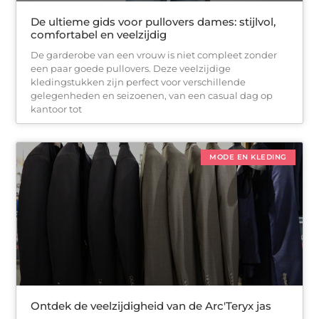
De ultieme gids voor pullovers dames: stijlvol,
comfortabel en veelzijdig
De garderobe van een vrouw is niet compleet zonder
een paar goede pullovers. Deze veelzijdige
kledingstukken zijn perfect voor verschillende
gelegenheden en seizoenen, van een casual dag op
kantoor tot
MODE EN KLEDING
Ontdek de veelzijdigheid van de Arc'Teryx jas