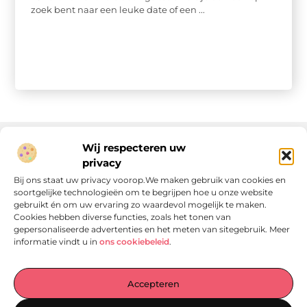
zoek bent naar een leuke date of een ...
Wij respecteren uw
privacy
Onze informatie
Bij ons staat uw privacy voorop.We maken gebruik van cookies en
soortgelijke technologieën om te begrijpen hoe u onze website
Linkjes kopen: wat is het, wat kun je verwachten, en moet je het doen?
Verdien geld met je website: van passie naar passieve inkomsten
gebruikt én om uw ervaring zo waardevol mogelijk te maken.
Cookies hebben diverse functies, zoals het tonen van
gepersonaliseerde advertenties en het meten van sitegebruik. Meer
informatie vindt u in
ons cookiebeleid
.
Laat je verrassen door verhalen die je aan het denken
Accepteren
zetten
, praktische tips waar je écht iets aan hebt en artikelen
vol waardevolle informatie. Start jouw ontdekkingstocht