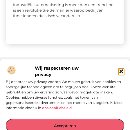
Industriële automatisering is meer dan een trend; het
is een revolutie die de manier waarop bedrijven
functioneren drastisch verandert. In ...
Wij respecteren uw
privacy
Onze informatie
Bij ons staat uw privacy voorop.We maken gebruik van cookies en
soortgelijke technologieën om te begrijpen hoe u onze website
Linkjes kopen: wat is het, wat kun je verwachten, en moet je het doen?
Verdien geld met je website: van passie naar passieve inkomsten
gebruikt én om uw ervaring zo waardevol mogelijk te maken.
Cookies hebben diverse functies, zoals het tonen van
gepersonaliseerde advertenties en het meten van sitegebruik. Meer
informatie vindt u in
ons cookiebeleid
.
Laat je verrassen door verhalen die je aan het denken
Accepteren
zetten
, praktische tips waar je écht iets aan hebt en artikelen