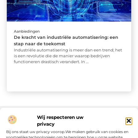
Aanbiedingen
De kracht van industriële automatisering: een
stap naar de toekomst
Industriële automatisering is meer dan een trend; het
is een revolutie die de manier waarop bedrijven
functioneren drastisch verandert. In ...
Wij respecteren uw
privacy
Onze informatie
Bij ons staat uw privacy voorop.We maken gebruik van cookies en
soortgelijke technologieën om te begrijpen hoe u onze website
Linkjes kopen: wat is het, wat kun je verwachten, en moet je het doen?
Verdien geld met je website: van passie naar passieve inkomsten