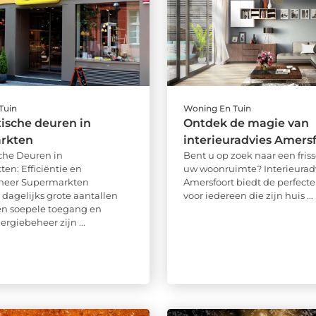
Tuin
Woning En Tuin
ische deuren in
Ontdek de magie van
rkten
interieuradvies Amers
che Deuren in
Bent u op zoek naar een friss
en: Efficiëntie en
uw woonruimte? Interieurad
heer Supermarkten
Amersfoort biedt de perfecte
dagelijks grote aantallen
voor iedereen die zijn huis ...
en soepele toegang en
nergiebeheer zijn ...