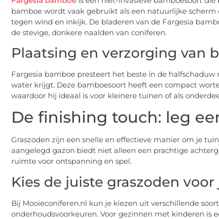
Fargesia bamboe
is een niet-invasieve bamboesoort die 
bamboe wordt vaak gebruikt als een natuurlijke scherm o
tegen wind en inkijk. De bladeren van de Fargesia bambo
de stevige, donkere naalden van coniferen.
Plaatsing en verzorging van
Fargesia bamboe presteert het beste in de halfschaduw m
water krijgt. Deze bamboesoort heeft een compact wortels
waardoor hij ideaal is voor kleinere tuinen of als onder
De finishing touch: leg ee
Graszoden zijn een snelle en effectieve manier om je tui
aangelegd gazon biedt niet alleen een prachtige achter
ruimte voor ontspanning en spel.
Kies de juiste graszoden voor
Bij Mooieconiferen.nl kun je kiezen uit verschillende soo
onderhoudsvoorkeuren. Voor gezinnen met kinderen is een