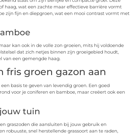
bekend staat om zijn sierlijke en compacte groei. Deze
f haag, wat een zachte maar effectieve barrière vormt
e zijn fijn en diepgroen, wat een mooi contrast vormt met
 bamboe
aar kan ook in de volle zon groeien, mits hij voldoende
telsel dat zich netjes binnen zijn groeigebied houdt,
deel van een gemengde haag.
n fris groen gazon aan
n een basis te geven van levendig groen. Een goed
grond voor je coniferen en bamboe, maar creëert ook een
 jouw tuin
rten graszoden die aansluiten bij jouw gebruik en
 robuuste, snel herstellende grassoort aan te raden,