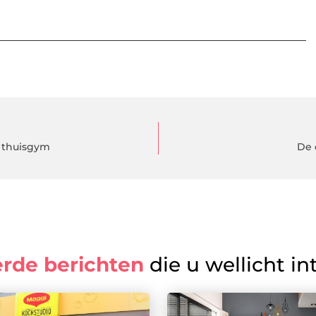
e thuisgym
De 
erde berichten
die u wellicht in