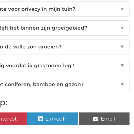
te voor privacy in mijn tuin?
▼
lijft het binnen zijn groeigebied?
▼
n de volle zon groeien?
▼
ig voordat ik graszoden leg?
▼
et coniferen, bamboe en gazon?
▼
p:
nterest
LinkedIn
Email