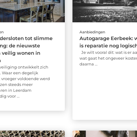
en
Aanbiedingen
ndersloten tot slimme
Autogarage Eerbeek: 
ing: de nieuwste
is reparatie nog logisc
Je wilt vooral dit: wat is er 
n veilig wonen in
wat gaat het ongeveer koste
m
daarna ...
iliging ontwikkelt zich
. Waar een degelijk
ot vroeger voldoende werd
ezen steeds meer
aren in Leerdam
g voor ...