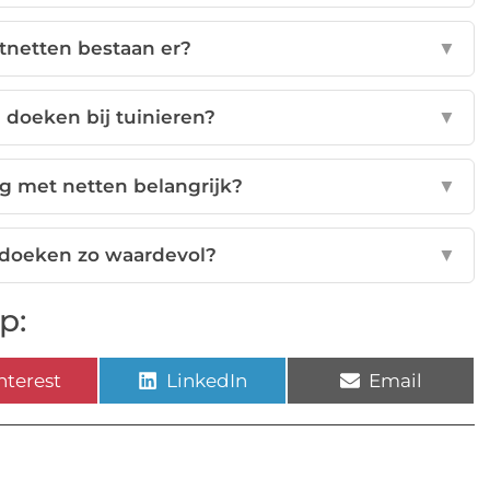
tnetten bestaan er?
▼
 doeken bij tuinieren?
▼
g met netten belangrijk?
▼
 doeken zo waardevol?
▼
p:
nterest
LinkedIn
Email