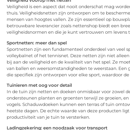
Veiligheid voorop met netten
Veiligheid is een aspect dat nooit onderschat mag worde
thuis. Veiligheidsnetten zijn ontworpen om te bescherm
mensen van hoogtes vallen. Ze zijn essentieel op bouwplaat
betrouwbare leverancier zoals nettenshop biedt een breed
veiligheidsnormen en die je kunt vertrouwen om levens 
Sportnetten: meer dan spel
Sportnetten zijn een fundamenteel onderdeel van veel sp
volleybalnet of het tennisnet. Deze netten zijn niet all
bij aan de veiligheid en de kwaliteit van het spel. Ze m
van ballen en weersomstandigheden te weerstaan. Een g
die specifiek zijn ontworpen voor elke sport, waardoor d
Tuinieren met oog voor detail
In de tuin zijn netten en doeken onmisbaar voor zowel de
ondersteunen planten en groenten terwijl ze groeien, 
vogels. Schaduwdoeken kunnen een terras of tuin omtove
heetste dagen. De echte waarde van deze producten lig
productiviteit van je tuin te versterken.
Ladingzekering: een noodzaak voor transport