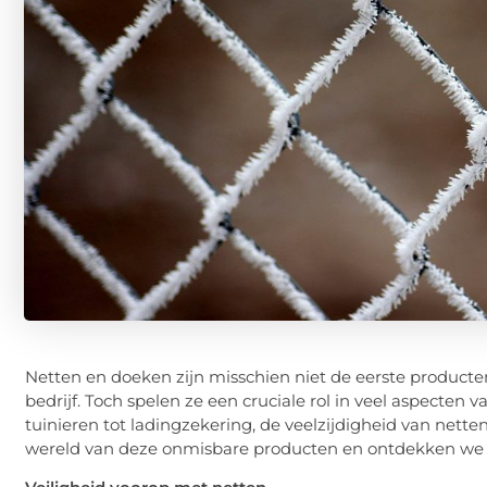
Netten en doeken zijn misschien niet de eerste producten 
bedrijf. Toch spelen ze een cruciale rol in veel aspecten v
tuinieren tot ladingzekering, de veelzijdigheid van nette
wereld van deze onmisbare producten en ontdekken we