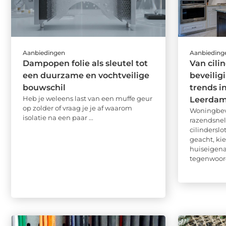
Aanbiedingen
Aanbieding
Dampopen folie als sleutel tot
Van cili
een duurzame en vochtveilige
beveilig
bouwschil
trends i
Heb je weleens last van een muffe geur
Leerda
op zolder of vraag je je af waarom
Woningbeve
isolatie na een paar ...
razendsnel
cilindersl
geacht, ki
huiseigen
tegenwoordi