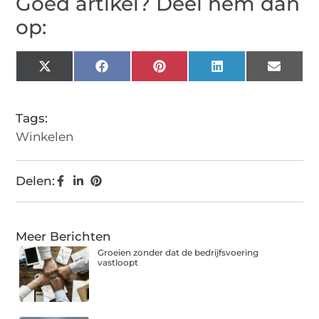
Goed artikel? Deel hem dan
op:
X
Facebook
Pinterest
LinkedIn
Email
(Twitter)
Tags:
Winkelen
Delen:
Meer Berichten
Groeien zonder dat de bedrijfsvoering
vastloopt