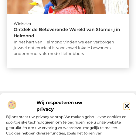
Winkelen
Ontdek de Betoverende Wereld van Stomerij in
Helmond
In het hart van Helmond vinden we een verborgen
juweel dat cruciaal is voor zowel lokale bewoners,
ondernemers als mode-liefhebbers ...
Wij respecteren uw
privacy
Onze informatie
Bij ons staat uw privacy voorop.We maken gebruik van cookies en
soortgelijke technologieën om te begrijpen hoe u onze website
Linkjes kopen: wat is het, wat kun je verwachten, en moet je het doen?
Verdien geld met je website: van passie naar passieve inkomsten
gebruikt én om uw ervaring zo waardevol mogelijk te maken.
Cookies hebben diverse functies, zoals het tonen van