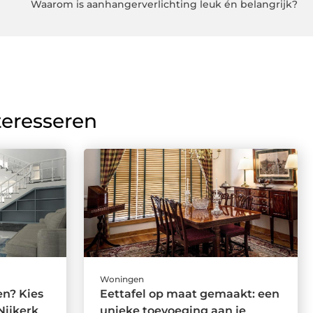
Waarom is aanhangerverlichting leuk én belangrijk?
teresseren
Woningen
en? Kies
Eettafel op maat gemaakt: een
Nijkerk
unieke toevoeging aan je