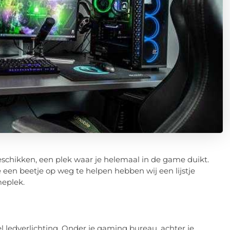
beschikken, een plek waar je helemaal in de game duikt.
 een beetje op weg te helpen hebben wij een lijstje
eplek.
l ledverlichting. Onder je gaming bureau, achter je