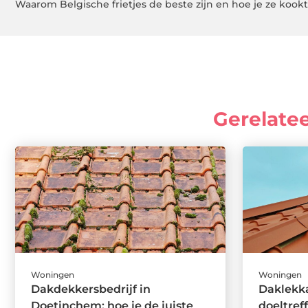
Waarom Belgische frietjes de beste zijn en hoe je ze kookt
Gerelate
Woningen
Woningen
Dakdekkersbedrijf in
Daklekka
Doetinchem: hoe je de juiste
doeltre