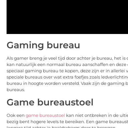
Gaming bureau
Als gamer breng je veel tijd door achter je bureau, het is 
kan natuurlijk een normaal bureau aanschaffen en deze 
speciaal gaming bureau te kopen, deze zijn er in allerle
speciale bureaus over wat extra foefjes zoals ledverlich
bureau in hoogte worden versteld. Vaak zijn de gaming 
bureaus.
Game bureaustoel
Ook een
game bureaustoel
kan niet ontbreken in de ulti
bezig bent hogere levels te bereiken. Een game bureausto
langere tijd achter je beeldscherm door te brengen.