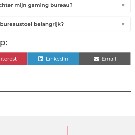
achter mijn gaming bureau?
▼
bureaustoel belangrijk?
▼
p:
nterest
LinkedIn
Email