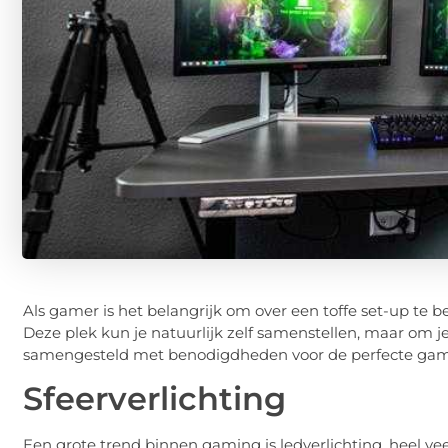
Als gamer is het belangrijk om over een toffe set-up te 
Deze plek kun je natuurlijk zelf samenstellen, maar om je
samengesteld met benodigdheden voor de perfecte gam
Sfeerverlichting
Een grote trend binnen gaming is ledverlichting, heel vee