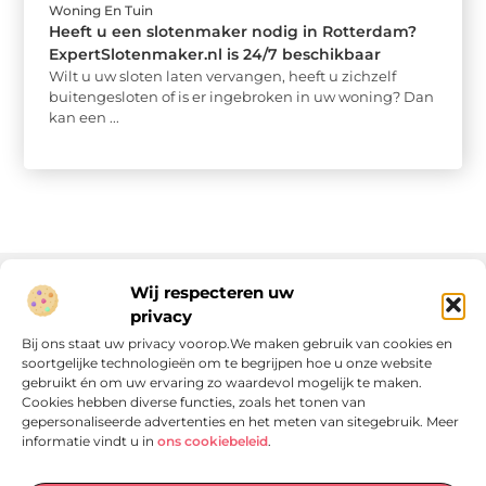
Woning En Tuin
Heeft u een slotenmaker nodig in Rotterdam?
ExpertSlotenmaker.nl is 24/7 beschikbaar
Wilt u uw sloten laten vervangen, heeft u zichzelf
buitengesloten of is er ingebroken in uw woning? Dan
kan een ...
Wij respecteren uw
privacy
Onze informatie
Bij ons staat uw privacy voorop.We maken gebruik van cookies en
soortgelijke technologieën om te begrijpen hoe u onze website
Linkjes kopen: wat is het, wat kun je verwachten, en moet je het doen?
Verdien geld met je website: van passie naar passieve inkomsten
gebruikt én om uw ervaring zo waardevol mogelijk te maken.
Cookies hebben diverse functies, zoals het tonen van
gepersonaliseerde advertenties en het meten van sitegebruik. Meer
informatie vindt u in
ons cookiebeleid
.