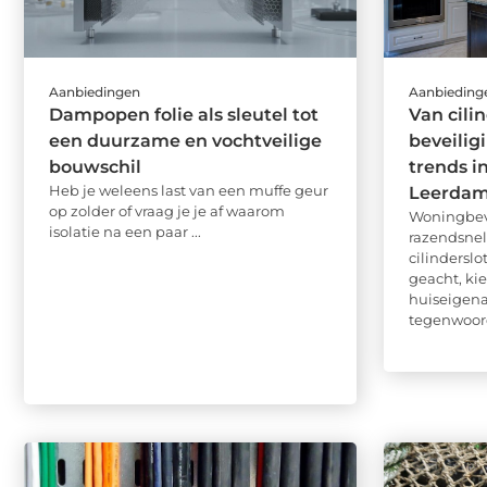
Aanbiedingen
Aanbieding
Dampopen folie als sleutel tot
Van cili
een duurzame en vochtveilige
beveilig
bouwschil
trends i
Heb je weleens last van een muffe geur
Leerda
op zolder of vraag je je af waarom
Woningbeve
isolatie na een paar ...
razendsnel
cilindersl
geacht, ki
huiseigen
tegenwoordi