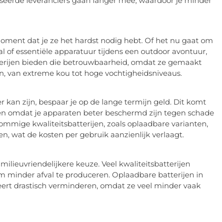
aliseerde leveranciers gaan langer mee, waardoor je minder
moment dat je ze het hardst nodig hebt. Of het nu gaat om
l of essentiële apparatuur tijdens een outdoor avontuur,
atterijen bieden die betrouwbaarheid, omdat ze gemaakt
n, van extreme kou tot hoge vochtigheidsniveaus.
er kan zijn, bespaar je op de lange termijn geld. Dit komt
en omdat je apparaten beter beschermd zijn tegen schade
ommige kwaliteitsbatterijen, zoals oplaadbare varianten,
, wat de kosten per gebruik aanzienlijk verlaagt.
milieuvriendelijkere keuze. Veel kwaliteitsbatterijen
m minder afval te produceren. Oplaadbare batterijen in
eert drastisch verminderen, omdat ze veel minder vaak