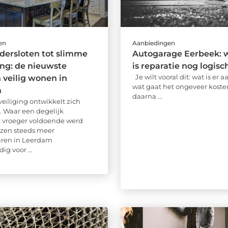
en
Aanbiedingen
ndersloten tot slimme
Autogarage Eerbeek: 
ing: de nieuwste
is reparatie nog logisc
Je wilt vooral dit: wat is er 
n veilig wonen in
wat gaat het ongeveer koste
m
daarna ...
iliging ontwikkelt zich
. Waar een degelijk
ot vroeger voldoende werd
ezen steeds meer
aren in Leerdam
g voor ...