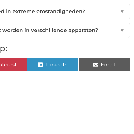
oed in extreme omstandigheden?
▼
t worden in verschillende apparaten?
▼
p:
nterest
LinkedIn
Email