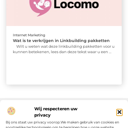
Internet Marketing
Wat is te verkrijgen in Linkbuilding pakketten
Wilt u weten wat deze linkbuilding pakketten voor u
kunnen betekenen, lees dan deze tekst waar u een ...
Wij respecteren uw
privacy
Onze informatie
Bij ons staat uw privacy voorop.We maken gebruik van cookies en
soortgelijke technologieën om te begrijpen hoe u onze website
Linkjes kopen: wat is het, wat kun je verwachten, en moet je het doen?
Verdien geld met je website: van passie naar passieve inkomsten