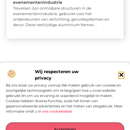
evenementenindustrie
Traversen zijn onmisbare structuren in de
evenementenindustrie, gebruikt voor het
ondersteunen van verlichting, geluidssystemen en
decor. Deze veelzijdige aluminium frames ...
Wij respecteren uw
privacy
Onze informatie
Bij ons staat uw privacy voorop.We maken gebruik van cookies en
soortgelijke technologieën om te begrijpen hoe u onze website
Linkjes kopen: wat is het, wat kun je verwachten, en moet je het doen?
Verdien geld met je website: van passie naar passieve inkomsten
gebruikt én om uw ervaring zo waardevol mogelijk te maken.
Cookies hebben diverse functies, zoals het tonen van
gepersonaliseerde advertenties en het meten van sitegebruik. Meer
informatie vindt u in
ons cookiebeleid
.
Laat je verrassen door verhalen die je aan het denken
Accepteren