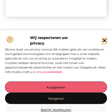
Wij respecteren uw
privacy
Onze informatie
Bij ons staat uw privacy voorop.We maken gebruik van cookies en
soortgelijke technologieën om te begrijpen hoe u onze website
Linkjes kopen: wat is het, wat kun je verwachten, en moet je het doen?
Verdien geld met je website: van passie naar passieve inkomsten
gebruikt én om uw ervaring zo waardevol mogelijk te maken.
Cookies hebben diverse functies, zoals het tonen van
gepersonaliseerde advertenties en het meten van sitegebruik. Meer
informatie vindt u in
ons cookiebeleid
.
Laat je verrassen door verhalen die je aan het denken
Accepteren
zetten
, praktische tips waar je écht iets aan hebt en artikelen
vol waardevolle informatie. Start jouw ontdekkingstocht
Weigeren
vandaag op
Locomo.nl
!
Bekijk Voorkeuren