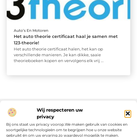
Auto’s En Motoren
Het auto theorie certificaat haal je samen met
123-theorie!
Het auto theorie certificaat halen, het kan op
verschillende manieren. Je kan dikke, saaie
theorieboeken kopen en vervolgens elk vrij ...
Wij respecteren uw
privacy
Onze informatie
Bij ons staat uw privacy voorop.We maken gebruik van cookies en
soortgelijke technologieën om te begrijpen hoe u onze website
Linkjes kopen: wat is het, wat kun je verwachten, en moet je het doen?
Verdien geld met je website: van passie naar passieve inkomsten
gebruikt én om uw ervaring zo waardevol mogelijk te maken.