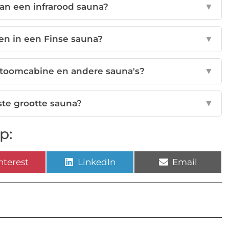
van een infrarood sauna?
▼
n in een Finse sauna?
▼
 stoomcabine en andere sauna's?
▼
iste grootte sauna?
▼
p:
nterest
LinkedIn
Email