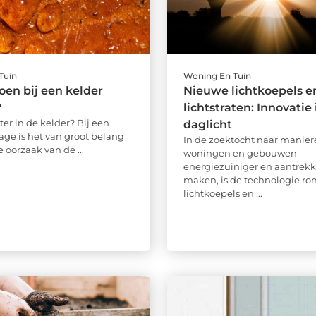
Tuin
Woning En Tuin
oen bij een kelder
Nieuwe lichtkoepels e
?
lichtstraten: Innovatie 
ter in de kelder? Bij een
daglicht
age is het van groot belang
In de zoektocht naar manie
 oorzaak van de ...
woningen en gebouwen
energiezuiniger en aantrekke
maken, is de technologie r
lichtkoepels en ...