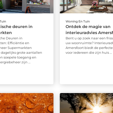
Tuin
Woning En Tuin
ische deuren in
Ontdek de magie van
rkten
interieuradvies Amers
che Deuren in
Bent u op zoek naar een friss
en: Efficiëntie en
uw woonruimte? Interieurad
heer Supermarkten
Amersfoort biedt de perfecte
dagelijks grote aantallen
voor iedereen die zijn huis ...
en soepele toegang en
nergiebeheer zijn ...