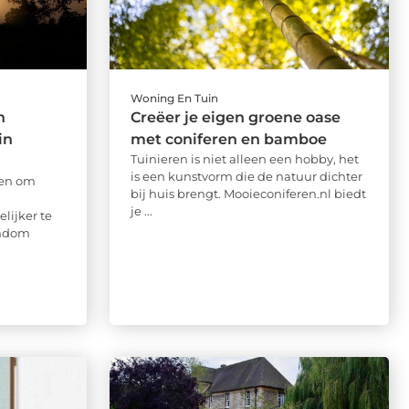
Woning En Tuin
n
Creëer je eigen groene oase
in
met coniferen en bamboe
Tuinieren is niet alleen een hobby, het
is een kunstvorm die de natuur dichter
ren om
bij huis brengt. Mooieconiferen.nl biedt
je ...
lijker te
ondom