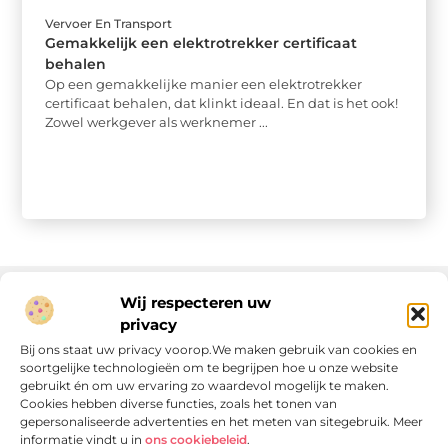
Vervoer En Transport
Gemakkelijk een elektrotrekker certificaat
behalen
Op een gemakkelijke manier een elektrotrekker
certificaat behalen, dat klinkt ideaal. En dat is het ook!
Zowel werkgever als werknemer ...
Wij respecteren uw
privacy
Onze informatie
Bij ons staat uw privacy voorop.We maken gebruik van cookies en
soortgelijke technologieën om te begrijpen hoe u onze website
Linkjes kopen: wat is het, wat kun je verwachten, en moet je het doen?
Verdien geld met je website: van passie naar passieve inkomsten
gebruikt én om uw ervaring zo waardevol mogelijk te maken.
Cookies hebben diverse functies, zoals het tonen van
gepersonaliseerde advertenties en het meten van sitegebruik. Meer
informatie vindt u in
ons cookiebeleid
.