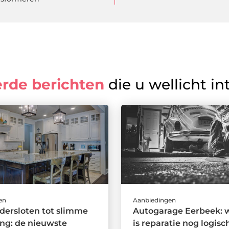
erde berichten
die u wellicht in
en
Aanbiedingen
ndersloten tot slimme
Autogarage Eerbeek: 
ing: de nieuwste
is reparatie nog logisc