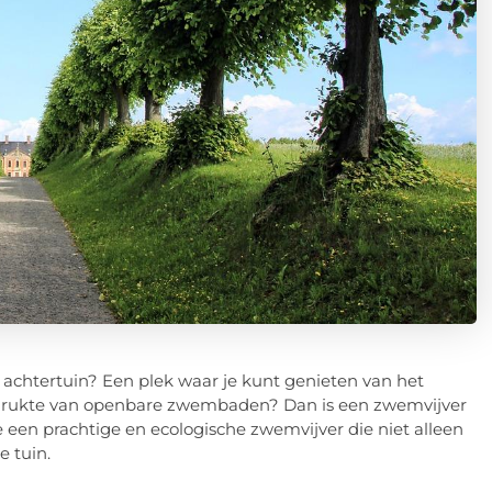
achtertuin? Een plek waar je kunt genieten van het
drukte van openbare zwembaden? Dan is een zwemvijver
je een prachtige en ecologische zwemvijver die niet alleen
e tuin.