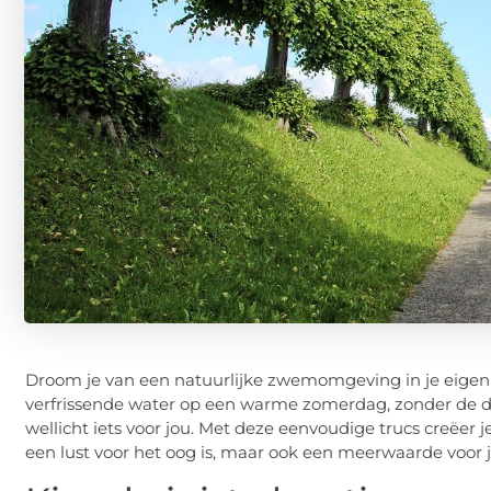
Droom je van een natuurlijke zwemomgeving in je eigen 
verfrissende water op een warme zomerdag, zonder de 
wellicht iets voor jou. Met deze eenvoudige trucs creëer 
een lust voor het oog is, maar ook een meerwaarde voor j