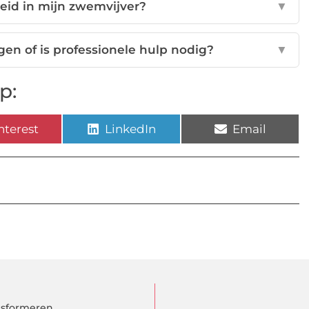
heid in mijn zwemvijver?
▼
gen of is professionele hulp nodig?
▼
p:
nterest
LinkedIn
Email
ansformeren