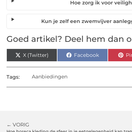
Hoe zorg ik voor veilig
Kun je zelf een zwemvijver aanleg
Goed artikel? Deel hem dan o
X (Twitter)
Facebook
Pi
Aanbiedingen
Tags:
← VORIG
Hoe horeca kleding de sfeer in je eetgelegenheid kan tr