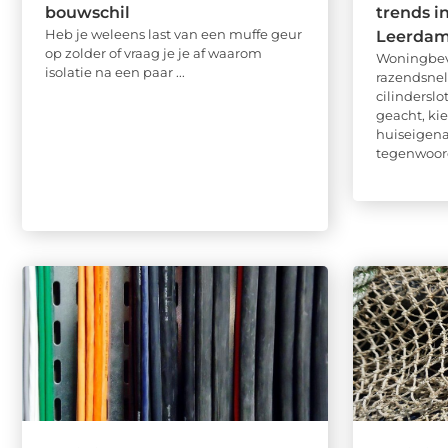
bouwschil
trends i
Heb je weleens last van een muffe geur
Leerda
op zolder of vraag je je af waarom
Woningbeve
isolatie na een paar ...
razendsnel
cilindersl
geacht, ki
huiseigen
tegenwoordi