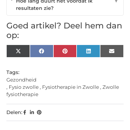
Hoe lang duurt het voordat ik
▼
resultaten zie?
Goed artikel? Deel hem dan
op:
X
Facebook
Pinterest
LinkedIn
Email
(Twitter)
Tags:
Gezondheid
,
Fysio zwolle
,
Fysiotherapie in Zwolle
,
Zwolle
fysiotherapie
Delen: