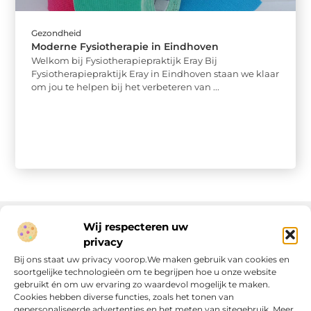
Gezondheid
Moderne Fysiotherapie in Eindhoven
Welkom bij Fysiotherapiepraktijk Eray Bij
Fysiotherapiepraktijk Eray in Eindhoven staan we klaar
om jou te helpen bij het verbeteren van ...
Wij respecteren uw
privacy
Onze informatie
Bij ons staat uw privacy voorop.We maken gebruik van cookies en
soortgelijke technologieën om te begrijpen hoe u onze website
Linkjes kopen: wat is het, wat kun je verwachten, en moet je het doen?
Verdien geld met je website: van passie naar passieve inkomsten
gebruikt én om uw ervaring zo waardevol mogelijk te maken.
Cookies hebben diverse functies, zoals het tonen van
gepersonaliseerde advertenties en het meten van sitegebruik. Meer