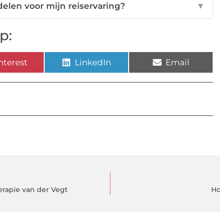
elen voor mijn reiservaring?
▼
p:
nterest
LinkedIn
Email
erapie van der Vegt
Ho