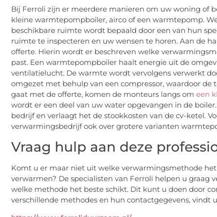
Bij Ferroli zijn er meerdere manieren om uw woning of 
kleine warmtepompboiler, airco of een warmtepomp. Wel
beschikbare ruimte wordt bepaald door een van hun speci
ruimte te inspecteren en uw wensen te horen. Aan de ha
offerte. Hierin wordt er beschreven welke verwarmingsm
past. Een warmtepompboiler haalt energie uit de omgevin
ventilatielucht. De warmte wordt vervolgens verwerkt d
omgezet met behulp van een compressor, waardoor de te
gaat met de offerte, komen de monteurs langs om
een k
wordt er een deel van uw water opgevangen in de boiler
bedrijf en verlaagt het de stookkosten van de cv-ketel. V
verwarmingsbedrijf ook over grotere varianten warmtep
Vraag hulp aan deze professi
Komt u er maar niet uit welke verwarmingsmethode het 
verwarmen? De specialisten van Ferroli helpen u graag 
welke methode het beste schikt. Dit kunt u doen door c
verschillende methodes en hun contactgegevens, vindt u