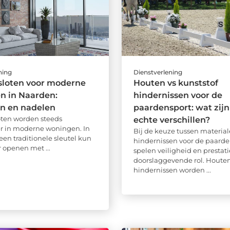
ning
Dienstverlening
sloten voor moderne
Houten vs kunststof
n in Naarden:
hindernissen voor de
en en nadelen
paardensport: wat zijn
ten worden steeds
echte verschillen?
r in moderne woningen. In
Bij de keuze tussen material
een traditionele sleutel kun
hindernissen voor de paarde
r openen met ...
spelen veiligheid en prestat
doorslaggevende rol. Houte
hindernissen worden ...