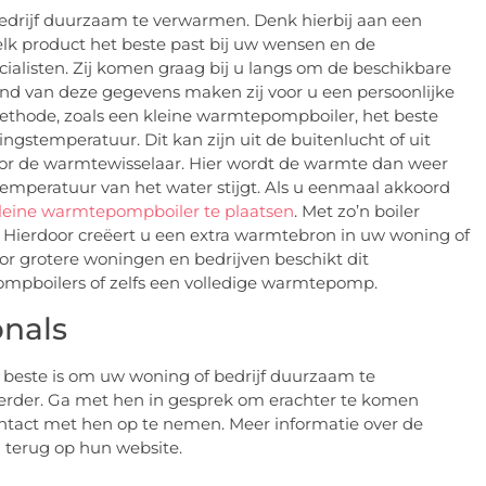
bedrijf duurzaam te verwarmen. Denk hierbij aan een
k product het beste past bij uw wensen en de
alisten. Zij komen graag bij u langs om de beschikbare
nd van deze gegevens maken zij voor u een persoonlijke
ethode, zoals een kleine warmtepompboiler, het beste
gstemperatuur. Dit kan zijn uit de buitenlucht of uit
oor de warmtewisselaar. Hier wordt de warmte dan weer
mperatuur van het water stijgt. Als u eenmaal akkoord
leine warmtepompboiler te plaatsen
. Met zo’n boiler
. Hierdoor creëert u een extra warmtebron in uw woning of
oor grotere woningen en bedrijven beschikt dit
ompboilers of zelfs een volledige warmtepomp.
onals
beste is om uw woning of bedrijf duurzaam te
verder. Ga met hen in gesprek om erachter te komen
ontact met hen op te nemen. Meer informatie over de
 terug op hun website.