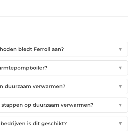
oden biedt Ferroli aan?
▼
armtepompboiler?
▼
van duurzaam verwarmen?
▼
te stappen op duurzaam verwarmen?
▼
edrijven is dit geschikt?
▼