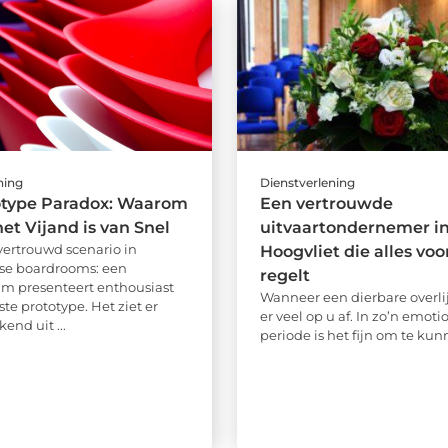
ning
Dienstverlening
otype Paradox: Waarom
Een vertrouwde
het Vijand is van Snel
uitvaartondernemer i
 vertrouwd scenario in
Hoogvliet die alles voo
se boardrooms: een
regelt
m presenteert enthousiast
Wanneer een dierbare overli
te prototype. Het ziet er
er veel op u af. In zo’n emoti
end uit ...
periode is het fijn om te kunn