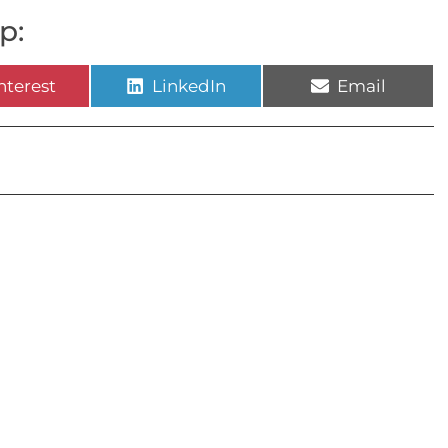
p:
nterest
LinkedIn
Email