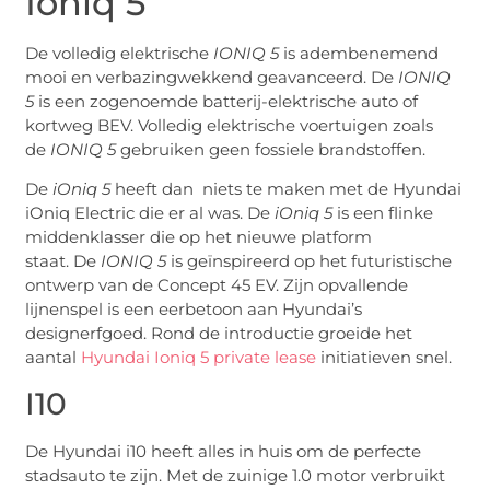
Ioniq 5
De volledig elektrische
IONIQ 5
is adembenemend
mooi en verbazingwekkend geavanceerd. De
IONIQ
5
is een zogenoemde batterij-elektrische auto of
kortweg BEV. Volledig elektrische voertuigen zoals
de
IONIQ 5
gebruiken geen fossiele brandstoffen.
De
iOniq 5
heeft dan niets te maken met de Hyundai
iOniq Electric die er al was. De
iOniq 5
is een flinke
middenklasser die op het nieuwe platform
staat. De
IONIQ 5
is geïnspireerd op het futuristische
ontwerp van de Concept 45 EV. Zijn opvallende
lijnenspel is een eerbetoon aan Hyundai’s
designerfgoed. Rond de introductie groeide het
aantal
Hyundai Ioniq 5 private lease
initiatieven snel.
I10
De Hyundai i10 heeft alles in huis om de perfecte
stadsauto te zijn. Met de zuinige 1.0 motor verbruikt