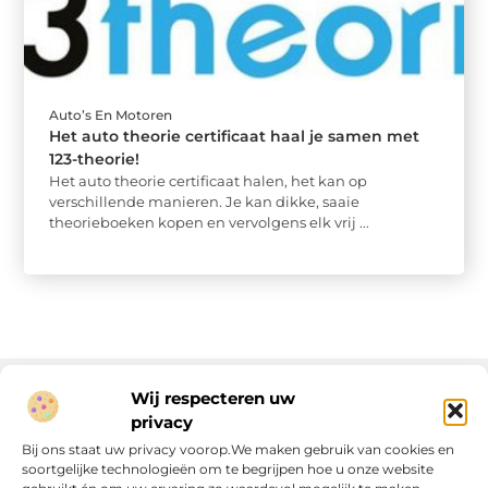
Auto’s En Motoren
Het auto theorie certificaat haal je samen met
123-theorie!
Het auto theorie certificaat halen, het kan op
verschillende manieren. Je kan dikke, saaie
theorieboeken kopen en vervolgens elk vrij ...
Wij respecteren uw
privacy
Onze informatie
Bij ons staat uw privacy voorop.We maken gebruik van cookies en
soortgelijke technologieën om te begrijpen hoe u onze website
Linkjes kopen: wat is het, wat kun je verwachten, en moet je het doen?
Verdien geld met je website: van passie naar passieve inkomsten