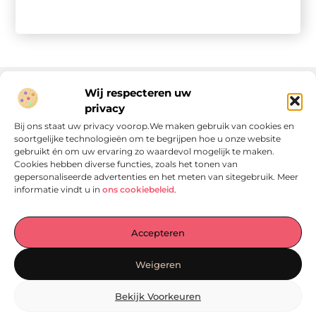
Wij respecteren uw
privacy
Onze informatie
Bij ons staat uw privacy voorop.We maken gebruik van cookies en
soortgelijke technologieën om te begrijpen hoe u onze website
Linkjes kopen: wat is het, wat kun je verwachten, en moet je het doen?
Verdien geld met je website: van passie naar passieve inkomsten
gebruikt én om uw ervaring zo waardevol mogelijk te maken.
Cookies hebben diverse functies, zoals het tonen van
gepersonaliseerde advertenties en het meten van sitegebruik. Meer
informatie vindt u in
ons cookiebeleid
.
Laat je verrassen door verhalen die je aan het denken
Accepteren
zetten
, praktische tips waar je écht iets aan hebt en artikelen
vol waardevolle informatie. Start jouw ontdekkingstocht
Weigeren
vandaag op
Locomo.nl
!
Bekijk Voorkeuren
@2025
www.locomo.nl
.All Right Reserved.