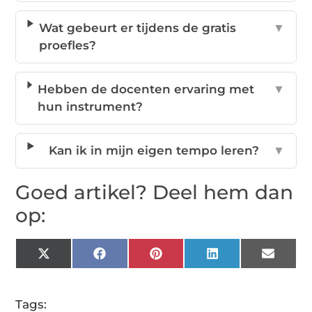
Wat gebeurt er tijdens de gratis
▼
proefles?
Hebben de docenten ervaring met
▼
hun instrument?
Kan ik in mijn eigen tempo leren?
▼
Goed artikel? Deel hem dan
op:
X
Facebook
Pinterest
LinkedIn
Email
(Twitter)
Tags: