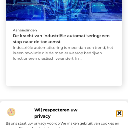
Aanbiedingen
De kracht van industriële automatisering: een
stap naar de toekomst
Industriële automatisering is meer dan een trend; het
is een revolutie die de manier waarop bedrijven
functioneren drastisch verandert. In ...
Wij respecteren uw
privacy
Onze informatie
Bij ons staat uw privacy voorop.We maken gebruik van cookies en
Linkjes kopen: wat is het, wat kun je verwachten, en moet je het doen?
Verdien geld met je website: van passie naar passieve inkomsten