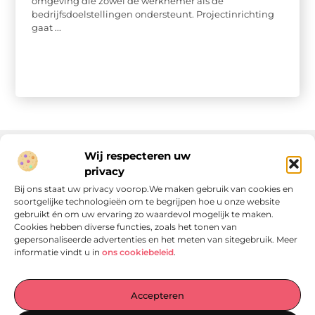
omgeving die zowel de werknemer als de
bedrijfsdoelstellingen ondersteunt. Projectinrichting
gaat ...
Wij respecteren uw
privacy
Onze informatie
Bij ons staat uw privacy voorop.We maken gebruik van cookies en
soortgelijke technologieën om te begrijpen hoe u onze website
Linkjes kopen: wat is het, wat kun je verwachten, en moet je het doen?
Verdien geld met je website: van passie naar passieve inkomsten
gebruikt én om uw ervaring zo waardevol mogelijk te maken.
Cookies hebben diverse functies, zoals het tonen van
gepersonaliseerde advertenties en het meten van sitegebruik. Meer
informatie vindt u in
ons cookiebeleid
.
Laat je verrassen door verhalen die je aan het denken
Accepteren
zetten
, praktische tips waar je écht iets aan hebt en artikelen