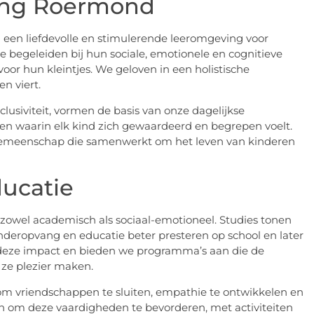
ang Roermond
 een liefdevolle en stimulerende leeromgeving voor
te begeleiden bij hun sociale, emotionele en cognitieve
oor hun kleintjes. We geloven in een holistische
n viert.
usiviteit, vormen de basis van onze dagelijkse
en waarin elk kind zich gewaardeerd en begrepen voelt.
 gemeenschap die samenwerkt om het leven van kinderen
ucatie
, zowel academisch als sociaal-emotioneel. Studies tonen
nderopvang en educatie beter presteren op school en later
 deze impact en bieden we programma’s aan die de
 ze plezier maken.
n om vriendschappen te sluiten, empathie te ontwikkelen en
en om deze vaardigheden te bevorderen, met activiteiten