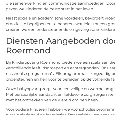
die samenwerking en communicatie aanmoedigen. Door ee
geven we kinderen de beste start in het leven.
Naast sociale en academische voordelen, bevordert vroeg
emoties te begrijpen en te beheren, wat leidt tot een gr
creëren we een ondersteunende omgeving waar kinderen z
Diensten Aangeboden do
Roermond
Bij Kinderopvang Roermond bieden we een scala aan die
verschillende leeftijdsgroepen en achtergronden. Ons a
naschoolse programma’s. Elk programma is zorgvuldig o
ondersteunen en hen voor te bereiden op de volgende fas
Onze babyopvang zorgt voor een veilige en warme omgev
Met persoonlijke aandacht en liefdevolle zorg zorgen we e
met het ontdekken van de wereld om hen heen.
Voor oudere kinderen hebben we voorschoolse programma’
nieuwsgierigheid en leerplezier. Door middel van speelse