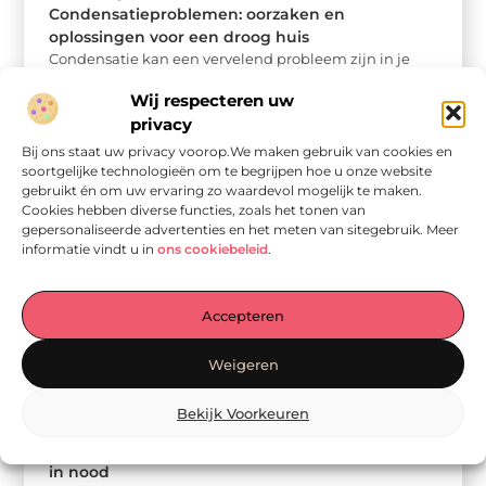
Condensatieproblemen: oorzaken en
oplossingen voor een droog huis
Condensatie kan een vervelend probleem zijn in je
huis. Het begint vaak onschuldig met wat druppels op
Wij respecteren uw
je ramen, maar ...
privacy
Bij ons staat uw privacy voorop.We maken gebruik van cookies en
soortgelijke technologieën om te begrijpen hoe u onze website
gebruikt én om uw ervaring zo waardevol mogelijk te maken.
Cookies hebben diverse functies, zoals het tonen van
gepersonaliseerde advertenties en het meten van sitegebruik. Meer
informatie vindt u in
ons cookiebeleid
.
Accepteren
Weigeren
Bekijk Voorkeuren
Aanbiedingen
Bedrijfshulpverlening: jouw onmisbare redder
in nood