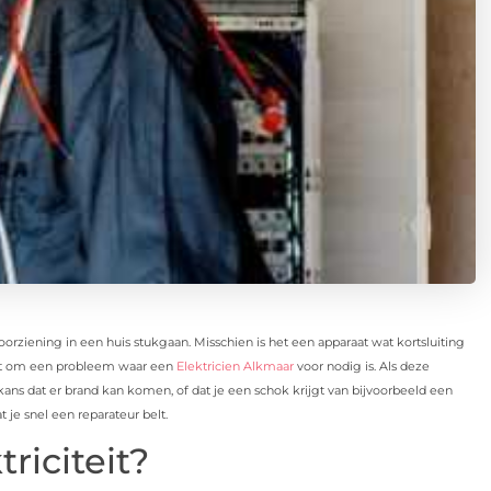
orziening in een huis stukgaan. Misschien is het een apparaat wat kortsluiting
gaat om een probleem waar een
Elektricien Alkmaar
voor nodig is. Als deze
ans dat er brand kan komen, of dat je een schok krijgt van bijvoorbeeld een
t je snel een reparateur belt.
riciteit?