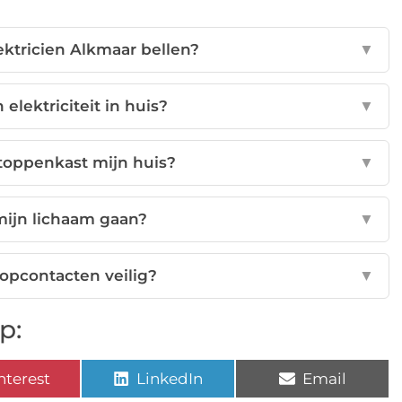
ktricien Alkmaar bellen?
▼
 elektriciteit in huis?
▼
toppenkast mijn huis?
▼
mijn lichaam gaan?
▼
topcontacten veilig?
▼
p:
nterest
LinkedIn
Email