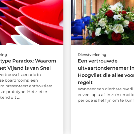
ning
Dienstverlening
otype Paradox: Waarom
Een vertrouwde
het Vijand is van Snel
uitvaartondernemer i
 vertrouwd scenario in
Hoogvliet die alles voo
se boardrooms: een
regelt
m presenteert enthousiast
Wanneer een dierbare overli
te prototype. Het ziet er
er veel op u af. In zo’n emoti
end uit ...
periode is het fijn om te kunn