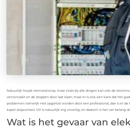
Natuurlijk hoopt niemand erop, maar zoals bij alle dingen kan ook de stroomvo
veroorzaakt en de stoppen door laat slaan, maar er is ook een kans dat het 
problemen namelijk niet opgelost worden door een professional, dan is er de k
kapot stopcontact. Dit is natuurlijk erg onveilig, en daarom is het van belang da
Wat is het gevaar van elekt