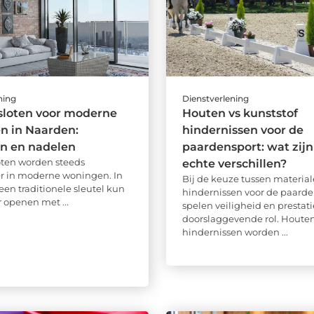
ning
Dienstverlening
sloten voor moderne
Houten vs kunststof
n in Naarden:
hindernissen voor de
en en nadelen
paardensport: wat zijn
ten worden steeds
echte verschillen?
r in moderne woningen. In
Bij de keuze tussen material
een traditionele sleutel kun
hindernissen voor de paarde
r openen met ...
spelen veiligheid en prestat
doorslaggevende rol. Houte
hindernissen worden ...